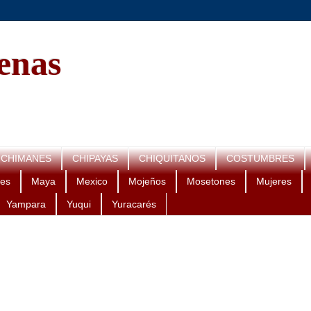
genas
CHIMANES
CHIPAYAS
CHIQUITANOS
COSTUMBRES
es
Maya
Mexico
Mojeños
Mosetones
Mujeres
Yampara
Yuqui
Yuracarés