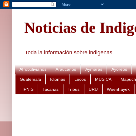
Noticias de Indi
Toda la información sobre indigenas
Afrobolivianos
Araucanos
Aymaras
Ayoreos
Guatemala
Idiomas
Lecos
MUSICA
Mapuch
TIPNIS
Tacanas
Tribus
URU
Weenhayek