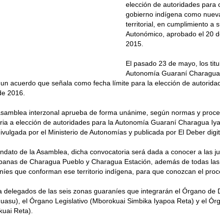
elección de autoridades para c
gobierno indígena como nuev
territorial, en cumplimiento a 
Autonómico, aprobado el 20 d
2015.
El pasado 23 de mayo, los titu
Autonomía Guaraní Charagua
 un acuerdo que señala como fecha límite para la elección de autorida
de 2016.
samblea interzonal aprueba de forma unánime, según normas y proced
ria a elección de autoridades para la Autonomía Guaraní Charagua Iy
divulgada por el Ministerio de Autonomías y publicada por El Deber digit
dato de la Asamblea, dicha convocatoria será dada a conocer a las ju
rbanas de Charagua Pueblo y Charagua Estación, además de todas la
íes que conforman ese territorio indígena, para que conozcan el proc
a delegados de las seis zonas guaraníes que integrarán el Órgano de 
asu), el Órgano Legislativo (Mborokuai Simbika Iyapoa Reta) y el Ór
kuai Reta).