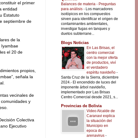
onstituir el primer
Balances de materia - Preguntas
a entidad
para análisis
-
Los marcadores
isotópicos en los compuestos
su Estatuto
sirven para identificar el origen de
e septiembre de
contaminantes ambientales,
investigar fugas en tanques y
duetos subterrane...
lares de la
Blogs Noticias
 Iyambae
En Las Brisas, el
des el 20 de
centro comercial
con la mejor oferta
de productos, viví
el verdadero
imientos propios,
espíritu navideño
-
ambae”, señala la
Santa Cruz de la Sierra, diciembre
2024.- El encendido de luces del
al.
imponente árbol navideño,
implementado por Las Brisas
ntas vecinales de
Centro Comercial desde 2021, s...
s comunidades y
Provincias de Bolivia
eso.
Video Alcalde de
Caranavi explica
Decisión Colectiva
la situación del
Municipio en
gano Ejecutivo
epoca de
arenavirus
-