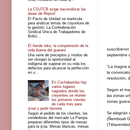
La CSUTCB exige nacionalizar las
áreas de Repsol
El Pacto de Unidad se rearticula
para analizar temas de coyuntura de
la gestión. La Confederación
Sindical Única de Trabajadores de
Bolivi...
El ñande reko, la comprensión de la
suscribieron
vida buena del guaraní
septiembre 
Una serie de preceptos y modos de
ser otorgan la oportunidad al
indígena de superar en su vida los
“La magna a
defectos para alcanzar la perfección
la convocato
en u...
resolución, 
En Cochabamba hay
varios lugares
Según el man
sagrados donde los
creyentes se reúnen
las zonas u
los primeros viernes
zonas guaran
de cada mes para
q’oar y pedir favores.
Se elegirán 
Según el pedido de los clientes, las
vendedoras del mercado La Pampa
(Ñemboati Gu
preparan diferentes tipos de mesas
(Tëtarembio
para la q’oa. Mesas blancas, mesas