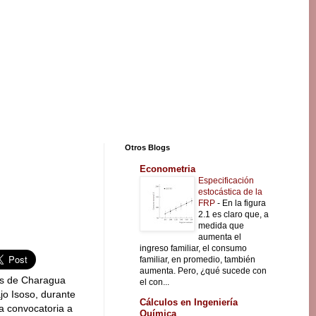
Otros Blogs
Econometria
Especificación
estocástica de la
FRP
-
En la figura
2.1 es claro que, a
medida que
aumenta el
ingreso familiar, el consumo
familiar, en promedio, también
aumenta. Pero, ¿qué sucede con
as de Charagua
el con...
ajo Isoso, durante
Cálculos en Ingeniería
a convocatoria a
Química