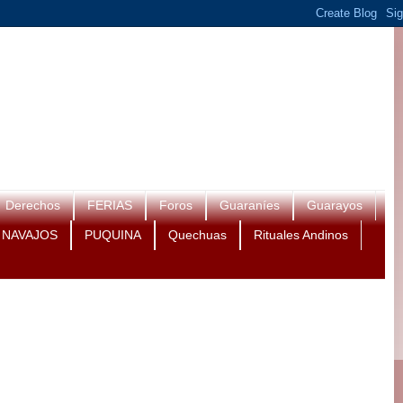
Derechos
FERIAS
Foros
Guaraníes
Guarayos
NAVAJOS
PUQUINA
Quechuas
Rituales Andinos