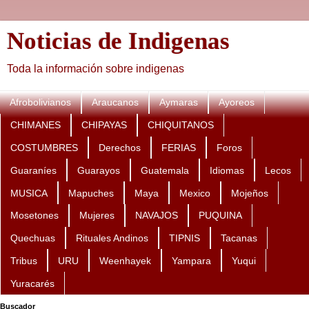
Noticias de Indigenas
Toda la información sobre indigenas
Afrobolivianos
Araucanos
Aymaras
Ayoreos
CHIMANES
CHIPAYAS
CHIQUITANOS
COSTUMBRES
Derechos
FERIAS
Foros
Guaraníes
Guarayos
Guatemala
Idiomas
Lecos
MUSICA
Mapuches
Maya
Mexico
Mojeños
Mosetones
Mujeres
NAVAJOS
PUQUINA
Quechuas
Rituales Andinos
TIPNIS
Tacanas
Tribus
URU
Weenhayek
Yampara
Yuqui
Yuracarés
Buscador