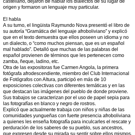
castellano, dejaron de hablar los dialectos de su lugar de
origen y formaron un lenguaje muy particular.
El habla
A su turno, el lingüista Raymundo Nova presentó el libro de
su autoría “Gramática del lenguaje afroboliviano” y explicó
que en el texto demuestra que ellos poseen un idioma y no
un dialecto, o “como muchos piensan, que es un español
mal hablado”. Detalló que muchas de las palabras del
español provienen de términos que les pertenecen como
zamba, ñeque, ladino, etc.
Otra de las expositoras fue Carmen Angola, la primera
fotógrafa afrodescendiente, miembro del Club Internacional
de Fotógrafos con Altura, participó en más de 10
exposiciones colectivas con diferentes temáticas y en las
que destacan las imágenes del pueblo de donde proviene.
Sus trabajos se caracterizan por el uso de papel sepia para
las fotografías en blanco y negro de rostros.
Explicó que actualmente trabaja con niños y niñas de las
comunidades yungueñas con fuerte presencia afroboliviana
a quienes les enseña fotografía para inculcarles el rescate y
perduración de los saberes de su pueblo, sus ancestros,
que expresen desde su mirada su sentir sobre ellos mismos,