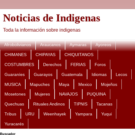
Noticias de Indigenas
Toda la información sobre indigenas
Afrobolivianos
Araucanos
Aymaras
Ayoreos
CHIMANES
CHIPAYAS
CHIQUITANOS
COSTUMBRES
Derechos
FERIAS
Foros
Guaraníes
Guarayos
Guatemala
Idiomas
Lecos
MUSICA
Mapuches
Maya
Mexico
Mojeños
Mosetones
Mujeres
NAVAJOS
PUQUINA
Quechuas
Rituales Andinos
TIPNIS
Tacanas
Tribus
URU
Weenhayek
Yampara
Yuqui
Yuracarés
Buscador