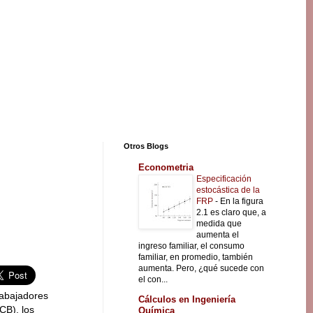
Otros Blogs
Econometria
Especificación
estocástica de la
FRP
-
En la figura
2.1 es claro que, a
medida que
aumenta el
ingreso familiar, el consumo
familiar, en promedio, también
aumenta. Pero, ¿qué sucede con
el con...
rabajadores
Cálculos en Ingeniería
CB), los
Química