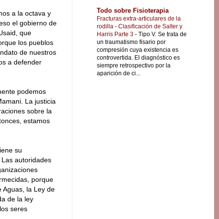
Todo sobre Fisioterapia
os a la octava y
Fracturas extra-articulares de la
 eso el gobierno de
rodilla - Clasificación de Salter y
Usaid, que
Harris Parte 3
-
Tipo V. Se trata de
un traumatismo fisario por
orque los pueblos
compresión cuya existencia es
andato de nuestros
controvertida. El diagnóstico es
mos a defender
siempre retrospectivo por la
aparición de ci...
lamente podemos
amani. La justicia
raciones sobre la
ntonces, estamos
iene su
 Las autoridades
ganizaciones
ormecidas, porque
e Aguas, la Ley de
a de la ley
los seres