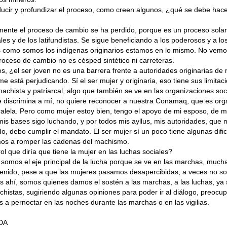
ucir y profundizar el proceso, como creen algunos, ¿qué se debe hace
ente el proceso de cambio se ha perdido, porque es un proceso sola
les y de los latifundistas. Se sigue beneficiando a los poderosos y a los
s como somos los indígenas originarios estamos en lo mismo. No vemo
roceso de cambio no es césped sintético ni carreteras.
s, ¿el ser joven no es una barrera frente a autoridades originarias d
e está perjudicando. Sí el ser mujer y originaria, eso tiene sus limitac
achista y patriarcal, algo que también se ve en las organizaciones soc
discrimina a mí, no quiere reconocer a nuestra Conamaq, que es orgá
alela. Pero como mujer estoy bien, tengo el apoyo de mi esposo, de mis
mis bases sigo luchando, y por todos mis ayllus, mis autoridades, que
 debo cumplir el mandato. El ser mujer sí un poco tiene algunas dific
os a romper las cadenas del machismo.
rol que diría que tiene la mujer en las luchas sociales?
somos el eje principal de la lucha porque se ve en las marchas, much
enido, pese a que las mujeres pasamos desapercibidas, a veces no s
 ahí, somos quienes damos el sostén a las marchas, a las luchas, ya
chistas, sugiriendo algunas opiniones para poder ir al diálogo, preoc
a pernoctar en las noches durante las marchas o en las vigilias.
DA