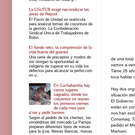
La CSUTCB exige nacionalizar las
áreas de Repsol
El Pacto de Unidad se rearticula
para analizar temas de coyuntura de
la gestión. La Confederación
Sindical Única de Trabajadores de
Bolivi...
El ñande reko, la comprensión de la
vida buena del guaraní
Una serie de preceptos y modos de
de una total
ser otorgan la oportunidad al
vamos a vend
indígena de superar en su vida los
defectos para alcanzar la perfección
Tiene 28 año
en u...
toca hablar 
En Cochabamba hay
Hay dos orga
varios lugares
sagrados donde los
situación de
creyentes se reúnen
El Gobierno
los primeros viernes
están en con
de cada mes para
q’oar y pedir favores.
nos han excl
Según el pedido de los clientes, las
Conamaq. Ta
vendedoras del mercado La Pampa
pedido el Mi
preparan diferentes tipos de mesas
Mamani.
para la q’oa. Mesas blancas, mesas