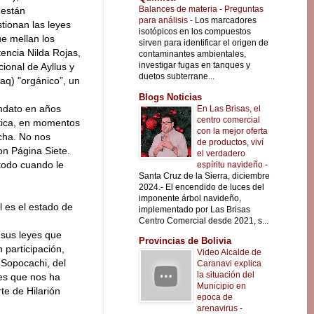
Balances de materia - Preguntas
 están
para análisis
-
Los marcadores
tionan las leyes
isotópicos en los compuestos
e mellan los
sirven para identificar el origen de
tencia Nilda Rojas,
contaminantes ambientales,
investigar fugas en tanques y
ional de Ayllus y
duetos subterrane...
q) "orgánico”, un
Blogs Noticias
ndato en años
En Las Brisas, el
centro comercial
ítica, en momentos
con la mejor oferta
ucha. No nos
de productos, viví
on Página Siete.
el verdadero
 todo cuando le
espíritu navideño
-
Santa Cruz de la Sierra, diciembre
2024.- El encendido de luces del
imponente árbol navideño,
 es el estado de
implementado por Las Brisas
Centro Comercial desde 2021, s...
sus leyes que
Provincias de Bolivia
 participación,
Video Alcalde de
 Sopocachi, del
Caranavi explica
la situación del
es que nos ha
Municipio en
te de Hilarión
epoca de
arenavirus
-