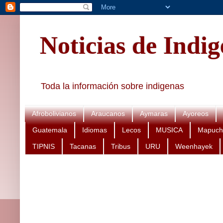
Noticias de Indi
Toda la información sobre indigenas
Afrobolivianos
Araucanos
Aymaras
Ayoreos
Guatemala
Idiomas
Lecos
MUSICA
Mapuch
TIPNIS
Tacanas
Tribus
URU
Weenhayek