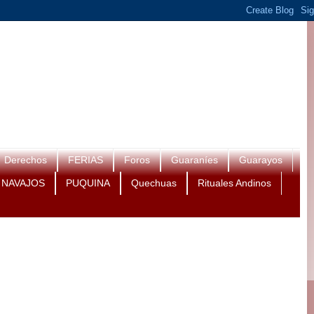
Derechos
FERIAS
Foros
Guaraníes
Guarayos
NAVAJOS
PUQUINA
Quechuas
Rituales Andinos