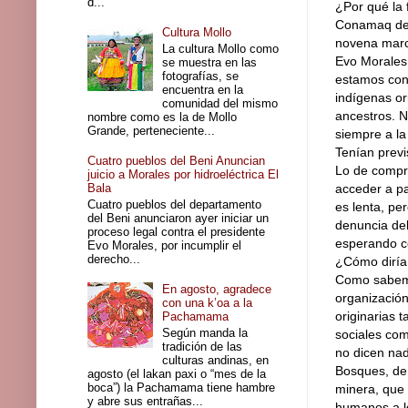
d...
¿Por qué la 
Conamaq deci
Cultura Mollo
novena march
La cultura Mollo como
Evo Morales
se muestra en las
fotografías, se
estamos con
encuentra en la
indígenas or
comunidad del mismo
ancestros. N
nombre como es la de Mollo
Grande, perteneciente...
siempre a la
Tenían previ
Cuatro pueblos del Beni Anuncian
Lo de compra
juicio a Morales por hidroeléctrica El
Bala
acceder a pa
Cuatro pueblos del departamento
es lenta, pe
del Beni anunciaron ayer iniciar un
denuncia del
proceso legal contra el presidente
esperando co
Evo Morales, por incumplir el
derecho...
¿Cómo diría 
Como sabemos
En agosto, agradece
organización
con una k’oa a la
originarias
Pachamama
Según manda la
sociales com
tradición de las
no dicen nad
culturas andinas, en
Bosques, de 
agosto (el lakan paxi o “mes de la
boca”) la Pachamama tiene hambre
minera, que 
y abre sus entrañas...
humanos a l