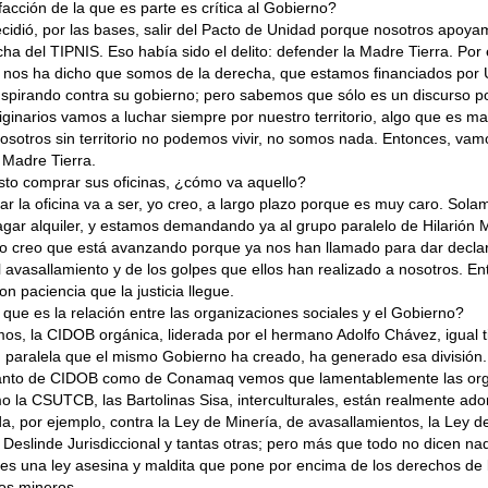
facción de la que es parte es crítica al Gobierno?
dió, por las bases, salir del Pacto de Unidad porque nosotros apoyam
a del TIPNIS. Eso había sido el delito: defender la Madre Tierra. Por
 nos ha dicho que somos de la derecha, que estamos financiados por 
spirando contra su gobierno; pero sabemos que sólo es un discurso p
iginarios vamos a luchar siempre por nuestro territorio, algo que es m
osotros sin territorio no podemos vivir, no somos nada. Entonces, va
 Madre Tierra.
sto comprar sus oficinas, ¿cómo va aquello?
r la oficina va a ser, yo creo, a largo plazo porque es muy caro. So
gar alquiler, y estamos demandando ya al grupo paralelo de Hilarión M
ro creo que está avanzando porque ya nos han llamado para dar decla
 avasallamiento y de los golpes que ellos han realizado a nosotros. E
n paciencia que la justicia llegue.
que es la relación entre las organizaciones sociales y el Gobierno?
, la CIDOB orgánica, liderada por el hermano Adolfo Chávez, igual t
 paralela que el mismo Gobierno ha creado, ha generado esa división.
 tanto de CIDOB como de Conamaq vemos que lamentablemente las or
o la CSUTCB, las Bartolinas Sisa, interculturales, están realmente ad
a, por ejemplo, contra la Ley de Minería, de avasallamientos, la Ley d
Deslinde Jurisdiccional y tantas otras; pero más que todo no dicen nad
es una ley asesina y maldita que pone por encima de los derechos de 
os mineros.