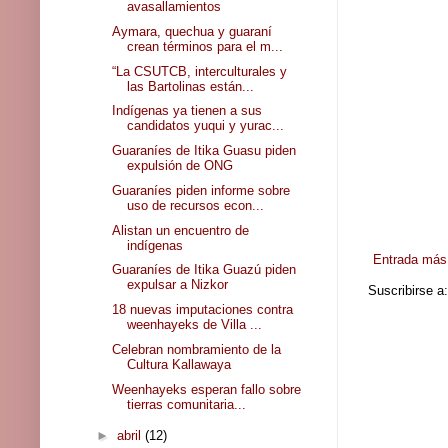
avasallamientos
Aymara, quechua y guaraní
crean términos para el m...
“La CSUTCB, interculturales y
las Bartolinas están...
Indígenas ya tienen a sus
candidatos yuqui y yurac...
Guaraníes de Itika Guasu piden
expulsión de ONG
Guaraníes piden informe sobre
uso de recursos econ...
Alistan un encuentro de
indígenas
Entrada más 
Guaraníes de Itika Guazú piden
expulsar a Nizkor
Suscribirse a
18 nuevas imputaciones contra
weenhayeks de Villa ...
Celebran nombramiento de la
Cultura Kallawaya
Weenhayeks esperan fallo sobre
tierras comunitaria...
►
abril
(12)