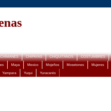
genas
CHIMANES
CHIPAYAS
CHIQUITANOS
COSTUMBRES
es
Maya
Mexico
Mojeños
Mosetones
Mujeres
Yampara
Yuqui
Yuracarés