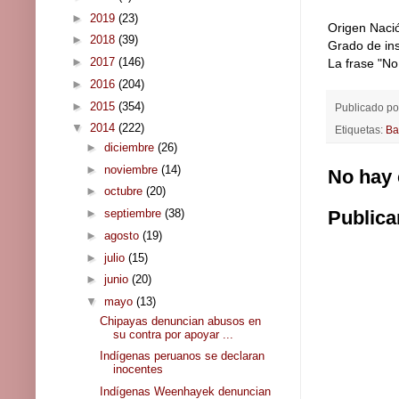
►
2019
(23)
Origen Nació
►
2018
(39)
Grado de ins
►
2017
(146)
La frase "No
►
2016
(204)
►
2015
(354)
Publicado p
▼
2014
(222)
Etiquetas:
Ba
►
diciembre
(26)
►
noviembre
(14)
No hay 
►
octubre
(20)
Publica
►
septiembre
(38)
►
agosto
(19)
►
julio
(15)
►
junio
(20)
▼
mayo
(13)
Chipayas denuncian abusos en
su contra por apoyar ...
Indígenas peruanos se declaran
inocentes
Indígenas Weenhayek denuncian