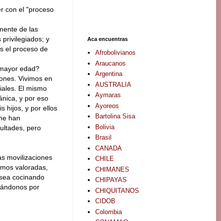
r con el "proceso
mente de las
 privilegiados; y
Aca encuentras
s el proceso de
Afrobolivianos
Araucanos
e mayor edad?
Argentina
iones. Vivimos en
AUSTRALIA
iales. El mismo
Aymaras
nica, y por eso
Ayoreos
 hijos, y por ellos
Bartolina Sisa
 me han
Bolivia
ultades, pero
Brasil
CANADA
as movilizaciones
CHILE
omos valoradas,
CHIMANES
 sea cocinando
CHIPAYAS
upándonos por
CHIQUITANOS
CIDOB
Colombia