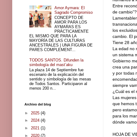
Entre recond
Amor Aymara: El
de cambio”?
Sagrado Compromiso
CONCEPTO DE
Lamentablem
AMOR PARA LOS
transnaciona
AYMARAS ES
los excluido
PRÁCTICAMENTE
EL MISMO QUE PARA LA
cambio. El p
MAYORÍA DE LAS CULTURAS
Tiene 28 año
ANCESTRALES | UNA FIGURA DE
La edad no m
PARES COMPLEMENT...
un sistema m
TODOS SANTOS. Difunden la
Gobierno me 
simbología del mast’aku
crea una par
La plaza 14 de Septiembre fue
y por todas 
escenario de la explicación del
sentido y simbología de las mesas
encomendado,
de Todos Santos. Participaron al
siempre vam
menos 200 n...
¿Cuál es el 
Las mujeres 
que hemos t
Archivo del blog
pero estamos
►
2025
(4)
para los mar
►
2024
(4)
dónde vamos 
►
2021
(1)
HOJA DE VI
►
2020
(7)