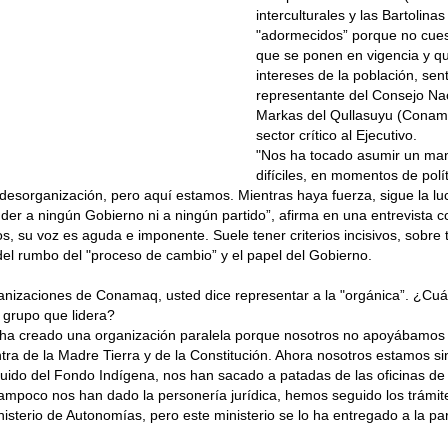
interculturales y las Bartolinas
"adormecidos” porque no cues
que se ponen en vigencia y qu
intereses de la población, sen
representante del Consejo Nac
Markas del Qullasuyu (Conama
sector crítico al Ejecutivo.
"Nos ha tocado asumir un ma
difíciles, en momentos de pol
 desorganización, pero aquí estamos. Mientras haya fuerza, sigue la l
er a ningún Gobierno ni a ningún partido”, afirma en una entrevista c
s, su voz es aguda e imponente. Suele tener criterios incisivos, sobre
del rumbo del "proceso de cambio” y el papel del Gobierno.
nizaciones de Conamaq, usted dice representar a la "orgánica”. ¿Cuál
l grupo que lidera?
 ha creado una organización paralela porque nosotros no apoyábamos 
tra de la Madre Tierra y de la Constitución. Ahora nosotros estamos sin
uido del Fondo Indígena, nos han sacado a patadas de las oficinas de
mpoco nos han dado la personería jurídica, hemos seguido los trámit
nisterio de Autonomías, pero este ministerio se lo ha entregado a la par