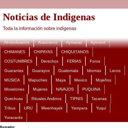
Noticias de Indigenas
Toda la información sobre indigenas
Afrobolivianos
Araucanos
Aymaras
Ayoreos
CHIMANES
CHIPAYAS
CHIQUITANOS
COSTUMBRES
Derechos
FERIAS
Foros
Guaraníes
Guarayos
Guatemala
Idiomas
Lecos
MUSICA
Mapuches
Maya
Mexico
Mojeños
Mosetones
Mujeres
NAVAJOS
PUQUINA
Quechuas
Rituales Andinos
TIPNIS
Tacanas
Tribus
URU
Weenhayek
Yampara
Yuqui
Yuracarés
Buscador