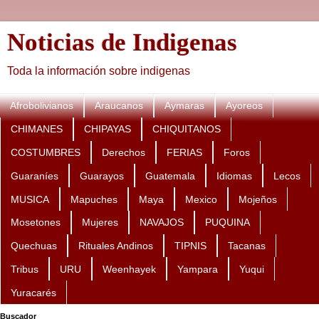
Noticias de Indigenas
Toda la información sobre indigenas
Afrobolivianos
Araucanos
Aymaras
Ayoreos
CHIMANES
CHIPAYAS
CHIQUITANOS
COSTUMBRES
Derechos
FERIAS
Foros
Guaraníes
Guarayos
Guatemala
Idiomas
Lecos
MUSICA
Mapuches
Maya
Mexico
Mojeños
Mosetones
Mujeres
NAVAJOS
PUQUINA
Quechuas
Rituales Andinos
TIPNIS
Tacanas
Tribus
URU
Weenhayek
Yampara
Yuqui
Yuracarés
Buscador