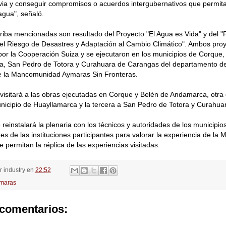
via y conseguir compromisos o acuerdos intergubernativos que permita
agua", señaló.
riba mencionadas son resultado del Proyecto "El Agua es Vida" y del "
el Riesgo de Desastres y Adaptación al Cambio Climático". Ambos proy
por la Cooperación Suiza y se ejecutaron en los municipios de Corque,
a, San Pedro de Totora y Curahuara de Carangas del departamento d
 la Mancomunidad Aymaras Sin Fronteras.
 visitará a las obras ejecutadas en Corque y Belén de Andamarca, otra
municipio de Huayllamarca y la tercera a San Pedro de Totora y Curahu
e reinstalará la plenaria con los técnicos y autoridades de los municipi
es de las instituciones participantes para valorar la experiencia de la
 permitan la réplica de las experiencias visitadas.
or
industry
en
22:52
maras
comentarios: