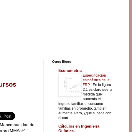
Otros Blogs
Econometria
Especificación
estocástica de la
cursos
FRP
-
En la figura
2.1 es claro que, a
medida que
aumenta el
ingreso familiar, el consumo
familiar, en promedio, también
aumenta. Pero, ¿qué sucede con
el con...
la Mancomunidad de
Cálculos en Ingeniería
teras (MMAsF),
Química