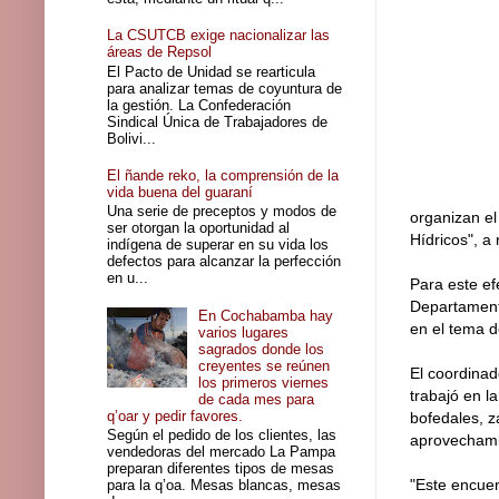
La CSUTCB exige nacionalizar las
áreas de Repsol
El Pacto de Unidad se rearticula
para analizar temas de coyuntura de
la gestión. La Confederación
Sindical Única de Trabajadores de
Bolivi...
El ñande reko, la comprensión de la
vida buena del guaraní
Una serie de preceptos y modos de
organizan e
ser otorgan la oportunidad al
Hídricos", a 
indígena de superar en su vida los
defectos para alcanzar la perfección
en u...
Para este ef
Departamenta
En Cochabamba hay
en el tema d
varios lugares
sagrados donde los
creyentes se reúnen
El coordinad
los primeros viernes
trabajó en l
de cada mes para
q’oar y pedir favores.
bofedales, z
Según el pedido de los clientes, las
aprovechamie
vendedoras del mercado La Pampa
preparan diferentes tipos de mesas
"Este encuen
para la q’oa. Mesas blancas, mesas