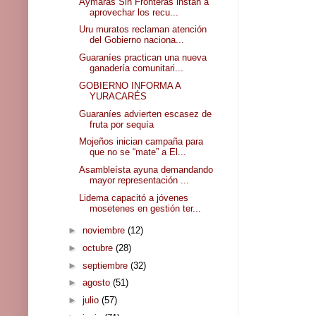
Aymaras Sin Fronteras instan a
aprovechar los recu...
Uru muratos reclaman atención
del Gobierno naciona...
Guaraníes practican una nueva
ganadería comunitari...
GOBIERNO INFORMA A
YURACARÉS
Guaraníes advierten escasez de
fruta por sequía
Mojeños inician campaña para
que no se “mate” a El...
Asambleísta ayuna demandando
mayor representación ...
Lidema capacitó a jóvenes
mosetenes en gestión ter...
►
noviembre
(12)
►
octubre
(28)
►
septiembre
(32)
►
agosto
(51)
►
julio
(57)