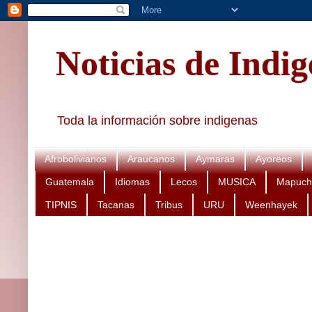
Noticias de Indi
Toda la información sobre indigenas
Afrobolivianos
Araucanos
Aymaras
Ayoreos
Guatemala
Idiomas
Lecos
MUSICA
Mapuch
TIPNIS
Tacanas
Tribus
URU
Weenhayek