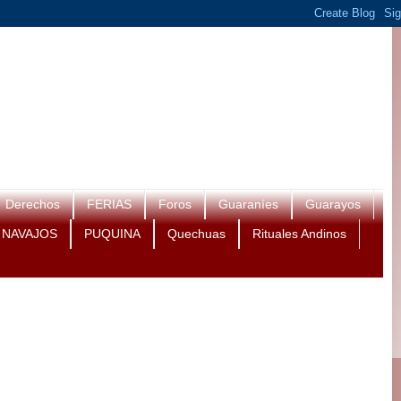
Derechos
FERIAS
Foros
Guaraníes
Guarayos
NAVAJOS
PUQUINA
Quechuas
Rituales Andinos