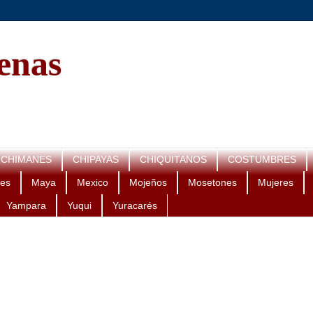
genas
CHIMANES
CHIPAYAS
CHIQUITANOS
COSTUMBRES
es
Maya
Mexico
Mojeños
Mosetones
Mujeres
Yampara
Yuqui
Yuracarés