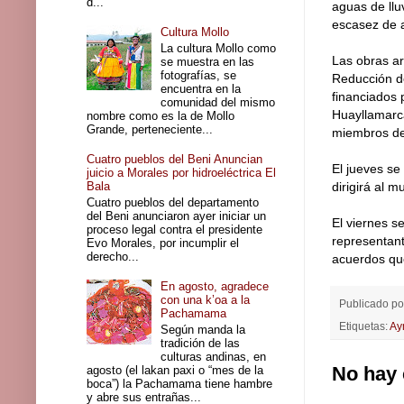
d...
aguas de llu
escasez de 
Cultura Mollo
La cultura Mollo como
Las obras ar
se muestra en las
fotografías, se
Reducción d
encuentra en la
financiados 
comunidad del mismo
Huayllamarc
nombre como es la de Mollo
Grande, perteneciente...
miembros de
Cuatro pueblos del Beni Anuncian
El jueves se
juicio a Morales por hidroeléctrica El
Bala
dirigirá al 
Cuatro pueblos del departamento
del Beni anunciaron ayer iniciar un
El viernes s
proceso legal contra el presidente
representant
Evo Morales, por incumplir el
derecho...
acuerdos que
En agosto, agradece
con una k’oa a la
Publicado p
Pachamama
Etiquetas:
Ay
Según manda la
tradición de las
culturas andinas, en
No hay 
agosto (el lakan paxi o “mes de la
boca”) la Pachamama tiene hambre
y abre sus entrañas...