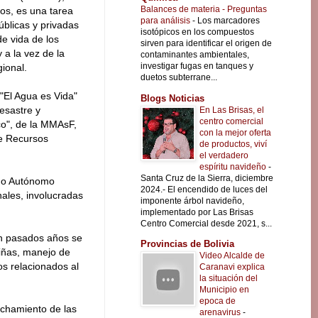
Balances de materia - Preguntas
cos, es una tarea
para análisis
-
Los marcadores
úblicas y privadas
isotópicos en los compuestos
e vida de los
sirven para identificar el origen de
 a la vez de la
contaminantes ambientales,
investigar fugas en tanques y
gional.
duetos subterrane...
 "El Agua es Vida"
Blogs Noticias
esastre y
En Las Brisas, el
centro comercial
co", de la MMAsF,
con la mejor oferta
de Recursos
de productos, viví
el verdadero
espíritu navideño
-
Santa Cruz de la Sierra, diciembre
rno Autónomo
2024.- El encendido de luces del
ales, involucradas
imponente árbol navideño,
implementado por Las Brisas
Centro Comercial desde 2021, s...
en pasados años se
Provincias de Bolivia
giñas, manejo de
Video Alcalde de
os relacionados al
Caranavi explica
la situación del
Municipio en
epoca de
echamiento de las
arenavirus
-