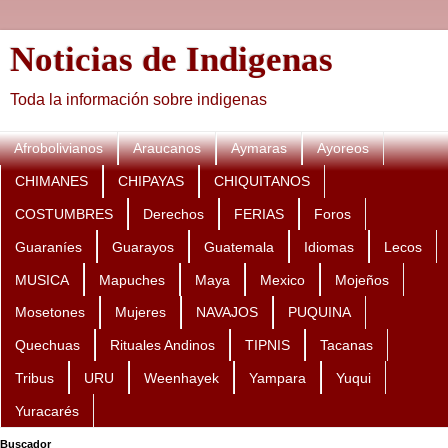
Noticias de Indigenas
Toda la información sobre indigenas
Afrobolivianos
Araucanos
Aymaras
Ayoreos
CHIMANES
CHIPAYAS
CHIQUITANOS
COSTUMBRES
Derechos
FERIAS
Foros
Guaraníes
Guarayos
Guatemala
Idiomas
Lecos
MUSICA
Mapuches
Maya
Mexico
Mojeños
Mosetones
Mujeres
NAVAJOS
PUQUINA
Quechuas
Rituales Andinos
TIPNIS
Tacanas
Tribus
URU
Weenhayek
Yampara
Yuqui
Yuracarés
Buscador