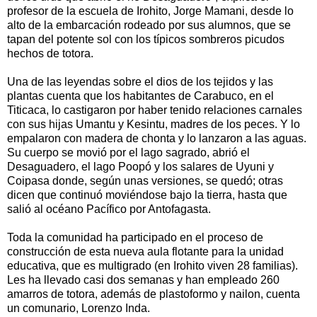
profesor de la escuela de Irohito, Jorge Mamani, desde lo
alto de la embarcación rodeado por sus alumnos, que se
tapan del potente sol con los típicos sombreros picudos
hechos de totora.
Una de las leyendas sobre el dios de los tejidos y las
plantas cuenta que los habitantes de Carabuco, en el
Titicaca, lo castigaron por haber tenido relaciones carnales
con sus hijas Umantu y Kesintu, madres de los peces. Y lo
empalaron con madera de chonta y lo lanzaron a las aguas.
Su cuerpo se movió por el lago sagrado, abrió el
Desaguadero, el lago Poopó y los salares de Uyuni y
Coipasa donde, según unas versiones, se quedó; otras
dicen que continuó moviéndose bajo la tierra, hasta que
salió al océano Pacífico por Antofagasta.
Toda la comunidad ha participado en el proceso de
construcción de esta nueva aula flotante para la unidad
educativa, que es multigrado (en Irohito viven 28 familias).
Les ha llevado casi dos semanas y han empleado 260
amarros de totora, además de plastoformo y nailon, cuenta
un comunario, Lorenzo Inda.