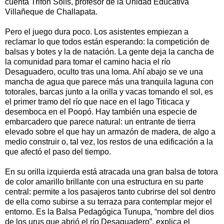
cuenta Trifón Solís, profesor de la Unidad Educativa
Villañeque de Challapata.
Pero el juego dura poco. Los asistentes empiezan a
reclamar lo que todos están esperando: la competición de
balsas y botes y la de natación. La gente deja la cancha de
la comunidad para tomar el camino hacia el río
Desaguadero, oculto tras una loma. Ahí abajo se ve una
mancha de agua que parece más una tranquila laguna con
totorales, barcas junto a la orilla y vacas tomando el sol, es
el primer tramo del río que nace en el lago Titicaca y
desemboca en el Poopó. Hay también una especie de
embarcadero que parece natural: un entrante de tierra
elevado sobre el que hay un armazón de madera, de algo a
medio construir o, tal vez, los restos de una edificación a la
que afectó el paso del tiempo.
En su orilla izquierda está atracada una gran balsa de totora
de color amarillo brillante con una estructura en su parte
central: permite a los pasajeros tanto cubrirse del sol dentro
de ella como subirse a su terraza para contemplar mejor el
entorno. Es la Balsa Pedagógica Tunupa, “nombre del dios
de los urus que abrió el río Desaguadero”, explica el