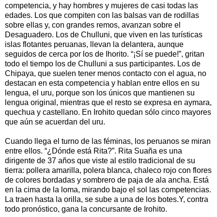
competencia, y hay hombres y mujeres de casi todas las
edades. Los que compiten con las balsas van de rodillas
sobre ellas y, con grandes remos, avanzan sobre el
Desaguadero. Los de Chulluni, que viven en las turísticas
islas flotantes peruanas, llevan la delantera, aunque
seguidos de cerca por los de Ihorito. “¡Sí se puede!”, gritan
todo el tiempo los de Chulluni a sus participantes. Los de
Chipaya, que suelen tener menos contacto con el agua, no
destacan en esta competencia y hablan entre ellos en su
lengua, el uru, porque son los únicos que mantienen su
lengua original, mientras que el resto se expresa en aymara,
quechua y castellano. En Irohito quedan sólo cinco mayores
que aún se acuerdan del uru.
Cuando llega el turno de las féminas, los peruanos se miran
entre ellos. “¿Dónde está Rita?”. Rita Suaña es una
dirigente de 37 años que viste al estilo tradicional de su
tierra: pollera amarilla, polera blanca, chaleco rojo con flores
de colores bordadas y sombrero de paja de ala ancha. Está
en la cima de la loma, mirando bajo el sol las competencias.
La traen hasta la orilla, se sube a una de los botes.Y, contra
todo pronóstico, gana la concursante de Irohito.