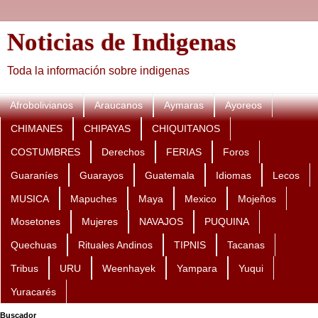
Noticias de Indigenas
Toda la información sobre indigenas
Afrobolivianos
Araucanos
Aymaras
Ayoreos
CHIMANES
CHIPAYAS
CHIQUITANOS
COSTUMBRES
Derechos
FERIAS
Foros
Guaraníes
Guarayos
Guatemala
Idiomas
Lecos
MUSICA
Mapuches
Maya
Mexico
Mojeños
Mosetones
Mujeres
NAVAJOS
PUQUINA
Quechuas
Rituales Andinos
TIPNIS
Tacanas
Tribus
URU
Weenhayek
Yampara
Yuqui
Yuracarés
Buscador